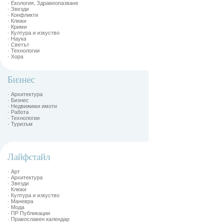
· Екология, Здравеопазване
· Звезди
· Конфликти
· Клюки
· Крими
· Култура и изкуство
· Наука
· Светът
· Технологии
· Хора
Бизнес
· Архитектура
· Бизнес
· Недвижими имоти
· Работа
· Технологии
· Туризъм
Лайфстайл
· Арт
· Архитектура
· Звезди
· Клюки
· Култура и изкуство
· Маневра
· Мода
· ПР Публикации
· Православен календар