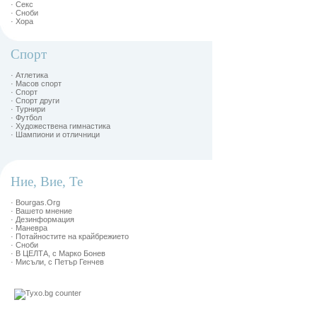
· Секс
· Сноби
· Хора
Спорт
· Атлетика
· Масов спорт
· Спорт
· Спорт други
· Турнири
· Футбол
· Художествена гимнастика
· Шампиони и отличници
Ние, Вие, Те
· Bourgas.Org
· Вашето мнение
· Дезинформация
· Маневра
· Потайностите на крайбрежието
· Сноби
· В ЦЕЛТА, с Марко Бонев
· Мисъли, с Петър Генчев