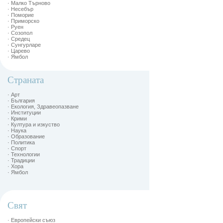
· Малко Търново
· Несебър
· Поморие
· Приморско
· Руен
· Созопол
· Средец
· Сунгурларе
· Царево
· Ямбол
Страната
· Арт
· България
· Екология, Здравеопазване
· Институции
· Крими
· Култура и изкуство
· Наука
· Образование
· Политика
· Спорт
· Технологии
· Традиции
· Хора
· Ямбол
Свят
· Европейски съюз