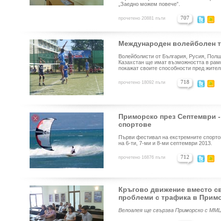
„Заедно можем повече”.
707
прочетено 20881 пъти
Международен волейболен т
Волейболисти от България, Русия, Полш
Казахстан ще имат възможността в рамки
покажат своите способности пред жители
718
прочетено 18092 пъти
Приморско през Септември -
спортове
Първи фестивал на екстремните спортов
на 6-ти, 7-ми и 8-ми септември 2013.
712
прочетено 16876 пъти
Кръгово движение вместо с
проблеми с трафика в Прим
Велоалея ще свързва Приморско с ММЦ