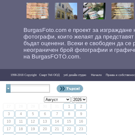
BurgasFoto.com е проект за изграждане
фотографи, които желаят да представят
бъдат оценени. Всеки е свободен да се 
неограничен брой фоtографии и графич
на BurgasFOTO.com.
1998-2018 Copyright
Смарт Уеб ООД
уеб дизайн студио
Начало
Права и собственос
Контакти
27
28
29
30
31
1
2
3
4
5
6
7
8
9
10
11
12
13
14
15
16
17
18
19
20
21
22
23