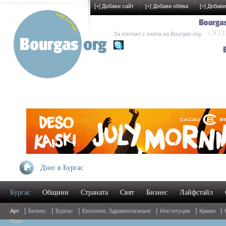
[
+
] Добави сайт
[
+
] Добави обява
[
+
] Добави
OO35
За контакт с екипа на Bourgas.org:
kak-development
Днес в Бургас
Бургас
Общини
Страната
Свят
Бизнес
Лайфстайл
|
|
|
|
|
|
Арт
Бизнес
Бургас
Екология, Здравеопазване
Институции
Крими
Хора