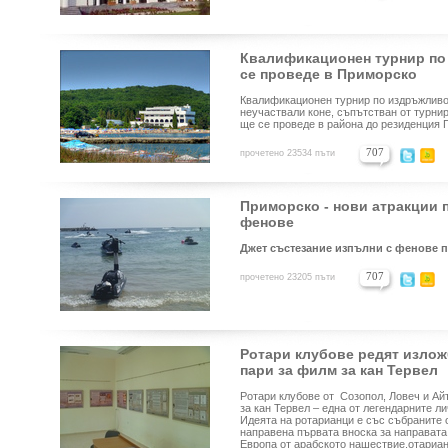
Квалификационен турнир по
се проведе в Приморско
Квалификационен турнир по издръжливос
неучаствали коне, съпътстван от турнир
ще се проведе в района до резиденция
707
прочетено 23534 пъти
Приморско - нови атракции 
фенове
Джет състезание изпълни с фенове 
707
прочетено 23205 пъти
Ротари клубове редят излож
пари за филм за кан Тервел
Ротари клубове от Созопол, Ловеч и Ай
за кан Тервел – една от легендарните л
Идеята на ротарианци е със събраните 
направена първата вноска за направата
Европа от арабското нашествие.отариан