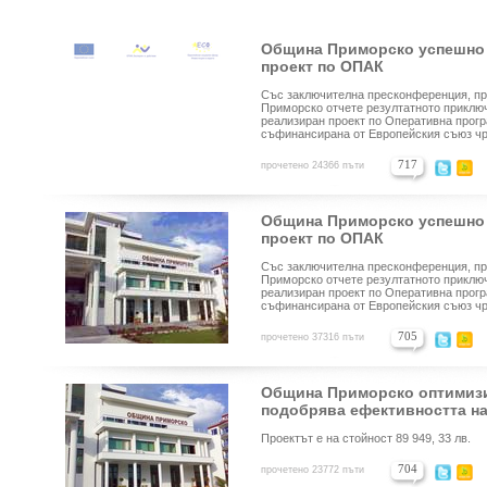
Община Приморско успешно
проект по ОПАК
Със заключителна пресконференция, пр
Приморско отчете резултатното приклю
реализиран проект по Оперативна прогр
съфинансирана от Европейския съюз чр
717
прочетено 24366 пъти
Община Приморско успешно
проект по ОПАК
Със заключителна пресконференция, пр
Приморско отчете резултатното приклю
реализиран проект по Оперативна прог
съфинансирана от Европейския съюз чр
705
прочетено 37316 пъти
Община Приморско оптимизи
подобрява ефективността н
Проектът е на стойност 89 949, 33 лв.
704
прочетено 23772 пъти