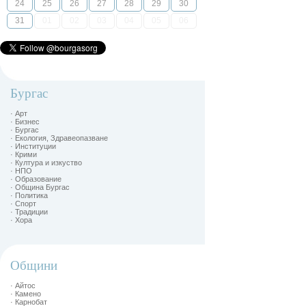
24
25
26
27
28
29
30
31
01
02
03
04
05
06
Бургас
· Арт
· Бизнес
· Бургас
· Екология, Здравеопазване
· Институции
· Крими
· Култура и изкуство
· НПО
· Образование
· Община Бургас
· Политика
· Спорт
· Традиции
· Хора
Общини
· Айтос
· Камено
· Карнобат