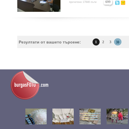
699
прочетено 17846 пъти
Резултати от вашето търсене:
1
2
3