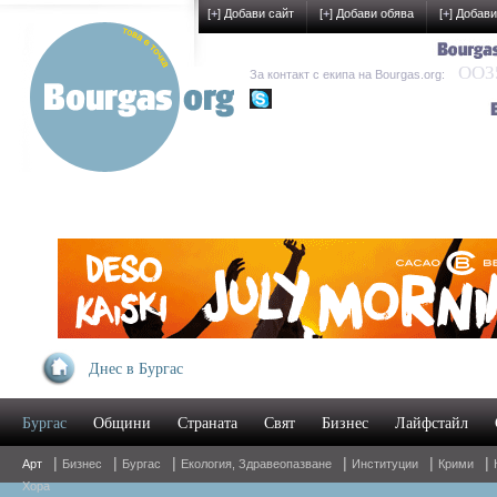
[
+
] Добави сайт
[
+
] Добави обява
[
+
] Добави
OO35
За контакт с екипа на Bourgas.org:
kak-development
Днес в Бургас
Бургас
Общини
Страната
Свят
Бизнес
Лайфстайл
|
|
|
|
|
|
Арт
Бизнес
Бургас
Екология, Здравеопазване
Институции
Крими
Хора