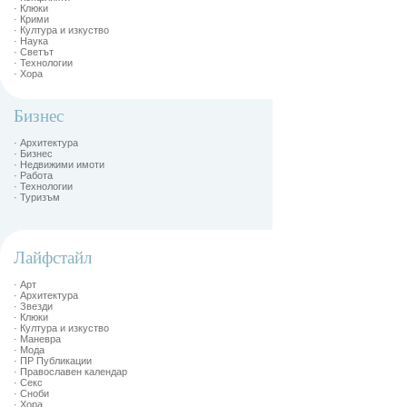
· Клюки
· Крими
· Култура и изкуство
· Наука
· Светът
· Технологии
· Хора
Бизнес
· Архитектура
· Бизнес
· Недвижими имоти
· Работа
· Технологии
· Туризъм
Лайфстайл
· Арт
· Архитектура
· Звезди
· Клюки
· Култура и изкуство
· Маневра
· Мода
· ПР Публикации
· Православен календар
· Секс
· Сноби
· Хора