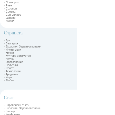
· Приморско
· Руен
· Созопол
· Средец
· Сунгурларе
· Царево
· Ямбол
Страната
· Арт
· България
· Екология, Здравеопазване
· Институции
· Крими
· Култура и изкуство
· Наука
· Образование
· Политика
· Спорт
· Технологии
· Традиции
· Хора
· Ямбол
Свят
· Европейски съюз
· Екология, Здравеопазване
· Звезди
· Конфликти