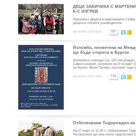
ДЕЦА ЗАКИЧИХА С МАРТЕНИ
К-С ИЗГРЕВ
Празникът Децата и мартениците събра 
децата и техните ръководители
707
прочетено 21106 пъти
Изложба, посветена на Межд
ще бъде открита в Бургас
Изложбата съвпада със 115-тия рожден 
Самосъзнание, основано на 4-ти март 1
на Бургас Жени Патева, посочват още 
716
прочетено 11812 пъти
Отбелязваме Тодоровден на 
На 07 март от 11.00 ч. отбелязваме Тодо
На празника ще има конно надскачане в 