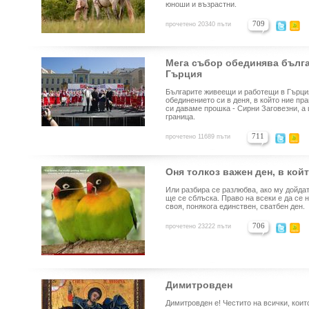
юноши и възрастни.
709
прочетено 20340 пъти
Мега събор обединява бълга
Гърция
Българите живеещи и работещи в Гърци
обединението си в деня, в който ние пр
си даваме прошка - Сирни Заговезни, а 
граница.
711
прочетено 11689 пъти
Оня толкоз важен ден, в кой
Или разбира се разлюбва, ако му дойдат
ще се сблъска. Право на всеки е да се 
своя, понякога единствен, сватбен ден.
706
прочетено 23222 пъти
Димитровден
Димитровден е! Честито на всички, коит