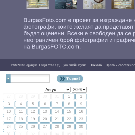
BurgasFoto.com е проект за изграждане
фотографи, които желаят да представят
бъдат оценени. Всеки е свободен да се 
неограничен брой фоtографии и графич
на BurgasFOTO.com.
1998-2018 Copyright
Смарт Уеб ООД
уеб дизайн студио
Начало
Права и собственос
Контакти
27
28
29
30
31
1
2
3
4
5
6
7
8
9
10
11
12
13
14
15
16
17
18
19
20
21
22
23
24
25
26
27
28
29
30
31
01
02
03
04
05
06