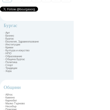
Бургас
· Арт
· Бизнес
· Бургас
· Екология, Здравеопазване
· Институции
· Крими
· Култура и изкуство
· НПО
· Образование
· Община Бургас
· Политика
· Спорт
· Традиции
· Хора
Общини
· Айтос
· Камено
· Карнобат
· Малко Търново
· Несебър
· Поморие