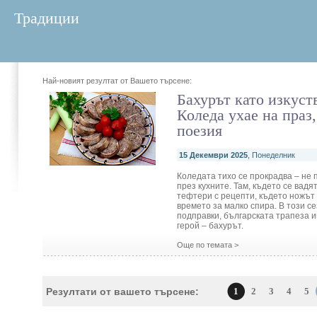
Традиции
Най-новият резултат от Вашето търсене:
Бахурът като изкуств
Коледа ухае на праз,
поезия
15 Декември 2025
, Понеделник
Коледата тихо се прокрадва – не 
през кухните. Там, където се вад
тефтери с рецепти, където ножът 
времето за малко спира. В този с
подправки, българската трапеза 
герой – бахурът.
Още по темата >
Резултати от вашето търсене:
1
2
3
4
5