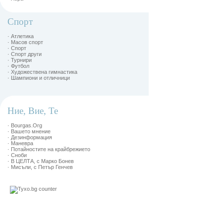
Спорт
· Атлетика
· Масов спорт
· Спорт
· Спорт други
· Турнири
· Футбол
· Художествена гимнастика
· Шампиони и отличници
Ние, Вие, Те
· Bourgas.Org
· Вашето мнение
· Дезинформация
· Маневра
· Потайностите на крайбрежието
· Сноби
· В ЦЕЛТА, с Марко Бонев
· Мисъли, с Петър Генчев