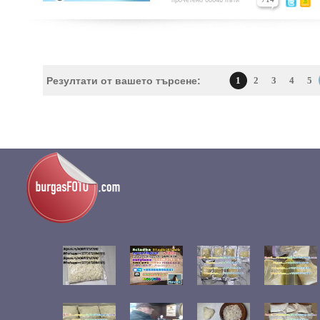
прочетено 68646 пъти
Резултати от вашето търсене:
1
2
3
4
5