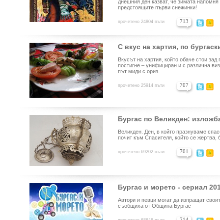
днешния ден казват, че зимата напомня 
предстоящите първи снежинки!
713
прочетено 24804 пъти
С вкус на хартия, по бургаск
Вкусът на хартия, който обаче стои зад 
постигне – унифициран и с различна виз
път миди с ориз.
707
прочетено 25914 пъти
Бургас по Великден: изложб
Великден. Ден, в който празнуваме спас
почит към Спасителя, който се жертва, б
701
прочетено 69202 пъти
Бургас и морето - сериал 20
Автори и певци могат да изпращат сво
съобщиха от Община Бургас
714