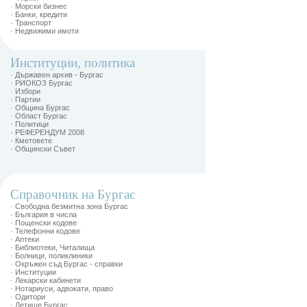
· Морски бизнес
· Банки, кредити
· Транспорт
· Недвижими имоти
Институции, политика
· Държавен архив - Бургас
· РИОКОЗ Бургас
· Избори
· Партии
· Община Бургас
· Област Бургас
· Политици
· РЕФЕРЕНДУМ 2008
· Кметовете
· Общински Съвет
Справочник на Бургас
· Свободна безмитна зона Бургас
· България в числа
· Пощенски кодове
· Телефонни кодове
· Аптеки
· Библиотеки, Читалища
· Болници, поликлиники
· Окръжен съд Бургас - справки
· Институции
· Лекарски кабинети
· Нотариуси, адвокати, право
· Одитори
· Летище Бургас