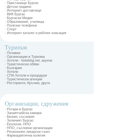
· Пристанище Бургас
· Детски градини
· Интернет доставчици
· ВИК Бургас
· Бургаски Медии
· Образование, училища
· Полезни телефони
· Спорт
· Интернет каталог и рейтинг класация
Туризъм
· Почивки
· Организации в Туризма
· Хотели - hotelsbg.net, круизи
· Туристически обяви
· България
· Хотели
· СПА Хотели и процедури
· Туристически агенции
· Ресторанти, Кръчми, други
Организации, сдружения
· Ротари в Бургас
· Занаятчийска камара
· Бизнес съсловия
· Зеленият Бургас
· Екология, НПО
· НПО, съсловни организации
· Регионален лекарски съюз
· Фармацевтична колегия