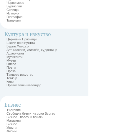
· Черно море
· Бургазлии
· Селища
· История
· География
· Традиции
Култура и изкуство
· Църковни Празници
· Школи по изкуства
· БургасФото.com
· Арт, галерии, изложби, художници
· Археология
· Музиканти
· Музеи
· Опера
· Поети
· Проза
· Танцово изкуство
· Театър
· Кино
· Православен календар
Бизнес
· Търговия
· Свободна безмитна зона Бургас
· Бизнес - полезни връзки
· Магазини
· Бизнес
· Услуги
· Фирми