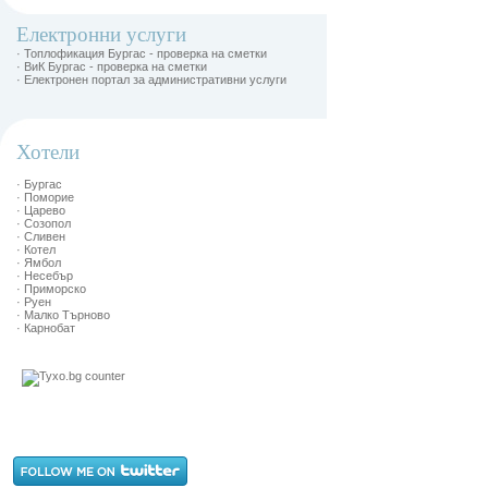
Електронни услуги
· Топлофикация Бургас - проверка на сметки
· ВиК Бургас - проверка на сметки
· Електронен портал за административни услуги
Хотели
· Бургас
· Поморие
· Царево
· Созопол
· Сливен
· Котел
· Ямбол
· Несебър
· Приморско
· Руен
· Малко Търново
· Карнобат