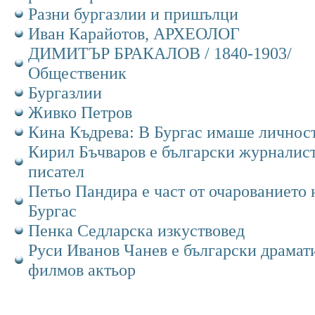
Разни бургазлии и пришълци
Иван Карайотов, АРХЕОЛОГ
ДИМИТЪР БРАКАЛОВ / 1840-1903/
Общественик
Бургазлии
Живко Петров
Кина Къдрева: В Бургас имаше личнос
Кирил Бъчваров е български журналист
писател
Петьо Пандира е част от очарованието 
Бургас
Пенка Седларска изкуствовед
Руси Иванов Чанев е български драмат
филмов актьор