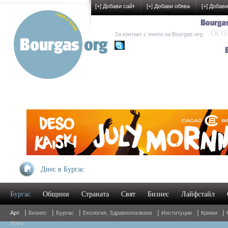
[
+
] Добави сайт
[
+
] Добави обява
[
+
] Добави
OO35
За контакт с екипа на Bourgas.org:
kak-development
Днес в Бургас
Бургас
Общини
Страната
Свят
Бизнес
Лайфстайл
|
|
|
|
|
|
Арт
Бизнес
Бургас
Екология, Здравеопазване
Институции
Крими
Хора