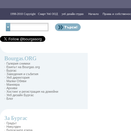
1998-2018 Copyright
Смарт Уеб ООД
уеб дизайн студио
Начало
Права и собственос
Контакти
Bourgas.ORG
· Галерия снимки
· Екипът на Bourgas.org
· Бургас
· Заведения и събития
· Уеб директория
· Малки Обяви
· Маневра
· Архиви
· Хостинг и регистрация на домейни
· Уеб дизайн Бургас
· Блог
За Бургас
· Градът
· Никулден
· Бургаските езера