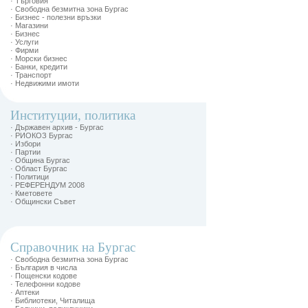
· Търговия
· Свободна безмитна зона Бургас
· Бизнес - полезни връзки
· Магазини
· Бизнес
· Услуги
· Фирми
· Морски бизнес
· Банки, кредити
· Транспорт
· Недвижими имоти
Институции, политика
· Държавен архив - Бургас
· РИОКОЗ Бургас
· Избори
· Партии
· Община Бургас
· Област Бургас
· Политици
· РЕФЕРЕНДУМ 2008
· Кметовете
· Общински Съвет
Справочник на Бургас
· Свободна безмитна зона Бургас
· България в числа
· Пощенски кодове
· Телефонни кодове
· Аптеки
· Библиотеки, Читалища