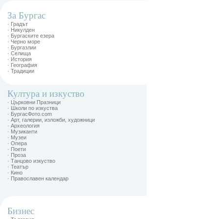
За Бургас
· Градът
· Никулден
· Бургаските езера
· Черно море
· Бургазлии
· Селища
· История
· География
· Традиции
Култура и изкуство
· Църковни Празници
· Школи по изкуства
· БургасФото.com
· Арт, галерии, изложби, художници
· Археология
· Музиканти
· Музеи
· Опера
· Поети
· Проза
· Танцово изкуство
· Театър
· Кино
· Православен календар
Бизнес