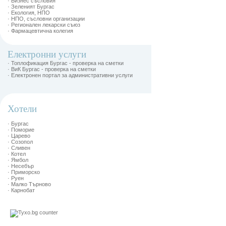
· Бизнес съсловия
· Зеленият Бургас
· Екология, НПО
· НПО, съсловни организации
· Регионален лекарски съюз
· Фармацевтична колегия
Електронни услуги
· Топлофикация Бургас - проверка на сметки
· ВиК Бургас - проверка на сметки
· Електронен портал за административни услуги
Хотели
· Бургас
· Поморие
· Царево
· Созопол
· Сливен
· Котел
· Ямбол
· Несебър
· Приморско
· Руен
· Малко Търново
· Карнобат