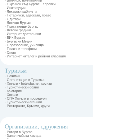
· Болници, поликлиники
· Окръжен съд Бургас - справки
· Институции
· Лекарски кабинети
· Нотариуси, адвокати, право
· Одитори
· Летище Бургас
· Пристанище Бургас
· Детски градини
· Интернет доставчици
· ВИК Бургас
· Бургаски Медии
· Образование, училища
· Полезни телефони
· Спорт
· Интернет каталог и рейтинг класация
Туризъм
· Почивки
· Организации в Туризма
· Хотели - hotelsbg.net, круизи
· Туристически обяви
· България
· Хотели
· СПА Хотели и процедури
· Туристически агенции
· Ресторанти, Кръчми, други
Организации, сдружения
· Ротари в Бургас
· Занаятчийска камара