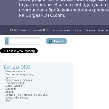
бъдат оценени. Всеки е свободен да се 
неограничен брой фоtографии и графич
на BurgasFOTO.com.
1998-2018 Copyright
Смарт Уеб ООД
уеб дизайн студио
Начало
Права и собственос
Контакти
Bourgas.ORG
· Галерия снимки
· Екипът на Bourgas.org
· Бургас
· Заведения и събития
· Уеб директория
· Малки Обяви
· Маневра
· Архиви
· Хостинг и регистрация на домейни
· Уеб дизайн Бургас
· Блог