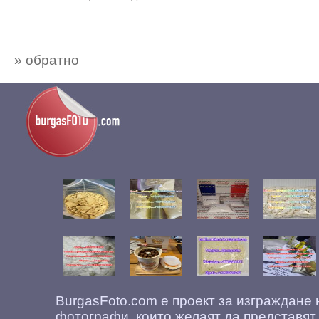
» обратно
BurgasFoto.com е проект за изграждане
фотографи, които желаят да представят