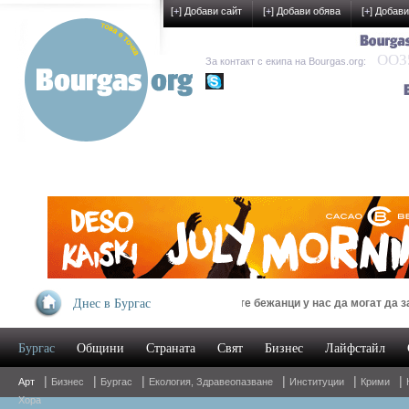
[
+
] Добави сайт
[
+
] Добави обява
[
+
] Добави
OO35
За контакт с екипа на Bourgas.org:
kak-development
рт
Днес в Бургас
Украинските бежанци у нас да могат да задействат 
Бургас
Общини
Страната
Свят
Бизнес
Лайфстайл
|
|
|
|
|
|
Арт
Бизнес
Бургас
Екология, Здравеопазване
Институции
Крими
Хора