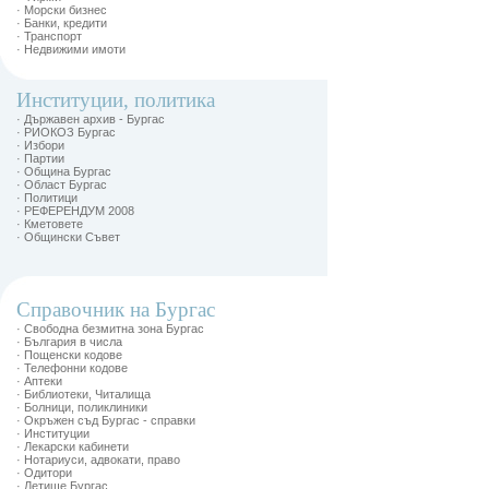
· Морски бизнес
· Банки, кредити
· Транспорт
· Недвижими имоти
Институции, политика
· Държавен архив - Бургас
· РИОКОЗ Бургас
· Избори
· Партии
· Община Бургас
· Област Бургас
· Политици
· РЕФЕРЕНДУМ 2008
· Кметовете
· Общински Съвет
Справочник на Бургас
· Свободна безмитна зона Бургас
· България в числа
· Пощенски кодове
· Телефонни кодове
· Аптеки
· Библиотеки, Читалища
· Болници, поликлиники
· Окръжен съд Бургас - справки
· Институции
· Лекарски кабинети
· Нотариуси, адвокати, право
· Одитори
· Летище Бургас