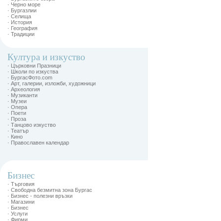
· Черно море
· Бургазлии
· Селища
· История
· География
· Традиции
Култура и изкуство
· Църковни Празници
· Школи по изкуства
· БургасФото.com
· Арт, галерии, изложби, художници
· Археология
· Музиканти
· Музеи
· Опера
· Поети
· Проза
· Танцово изкуство
· Театър
· Кино
· Православен календар
Бизнес
· Търговия
· Свободна безмитна зона Бургас
· Бизнес - полезни връзки
· Магазини
· Бизнес
· Услуги
· Фирми