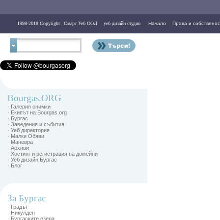
1998-2018 Copyright
Смарт Уеб ООД
уеб дизайн студио
Начало
Права и собственос
Контакти
Bourgas.ORG
· Галерия снимки
· Екипът на Bourgas.org
· Бургас
· Заведения и събития
· Уеб директория
· Малки Обяви
· Маневра
· Архиви
· Хостинг и регистрация на домейни
· Уеб дизайн Бургас
· Блог
За Бургас
· Градът
· Никулден
· Бургаските езера