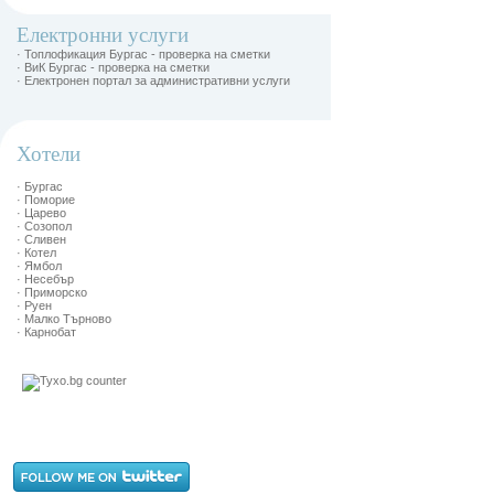
Електронни услуги
· Топлофикация Бургас - проверка на сметки
· ВиК Бургас - проверка на сметки
· Електронен портал за административни услуги
Хотели
· Бургас
· Поморие
· Царево
· Созопол
· Сливен
· Котел
· Ямбол
· Несебър
· Приморско
· Руен
· Малко Търново
· Карнобат