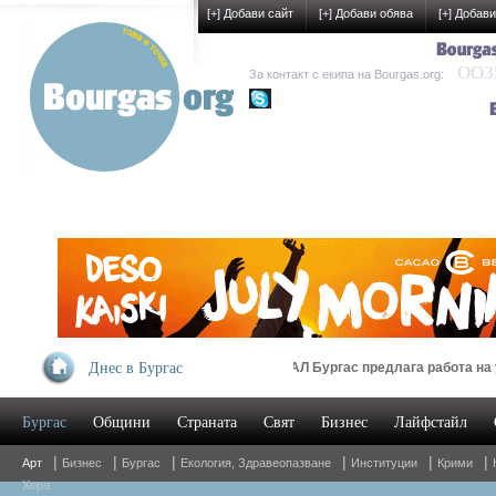
[
+
] Добави сайт
[
+
] Добави обява
[
+
] Добави
OO35
За контакт с екипа на Bourgas.org:
kak-development
Днес в Бургас
УМБАЛ Бургас предлага работа на украински
Бургас
Общини
Страната
Свят
Бизнес
Лайфстайл
Oнлайн магазин за спални комплекти и дома
|
|
|
|
|
|
Арт
Бизнес
Бургас
Екология, Здравеопазване
Институции
Крими
Хора