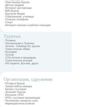
· Пристанище Бургас
· Детски градини
· Интернет доставчици
· ВИК Бургас
· Бургаски Медии
· Образование, училища
· Полезни телефони
· Спорт
· Интернет каталог и рейтинг класация
Туризъм
· Почивки
· Организации в Туризма
· Хотели - hotelsbg.net, круизи
· Туристически обяви
· България
· Хотели
· СПА Хотели и процедури
· Туристически агенции
· Ресторанти, Кръчми, други
Организации, сдружения
· Ротари в Бургас
· Занаятчийска камара
· Бизнес съсловия
· Зеленият Бургас
· Екология, НПО
· НПО, съсловни организации
· Регионален лекарски съюз
· Фармацевтична колегия