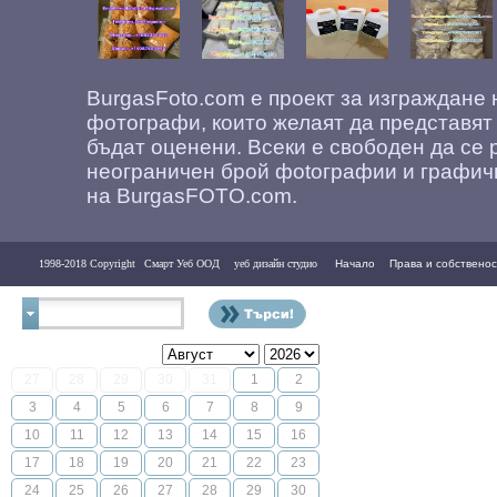
BurgasFoto.com е проект за изграждане
фотографи, които желаят да представят
бъдат оценени. Всеки е свободен да се 
неограничен брой фоtографии и графич
на BurgasFOTO.com.
1998-2018 Copyright
Смарт Уеб ООД
уеб дизайн студио
Начало
Права и собственос
Контакти
27
28
29
30
31
1
2
3
4
5
6
7
8
9
10
11
12
13
14
15
16
17
18
19
20
21
22
23
24
25
26
27
28
29
30