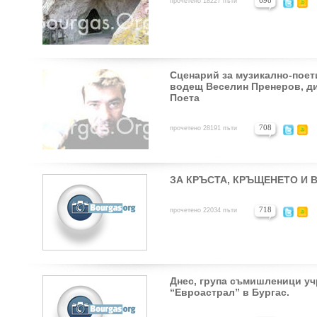
698
прочетено 18227 пъти
Сценарий за музикално-поети
водещ Веселин Пренеров, ди
Поета
708
прочетено 28191 пъти
ЗА КРЪСТА, КРЪЩЕНЕТО И 
718
прочетено 22034 пъти
Днес, група съмишленици у
“Евроастрал” в Бургас.