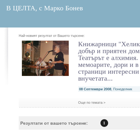
В ЦЕЛТА, с Марко Бонев
Най-новият резултат от Вашето търсене:
Книжарници "Хелик
добър и приятен дом
Театърът е алхимия.
мемоарите, дори и в
страници интересни
внучетата...
08 Септември 2008
, Понеделник
Още по темата >
Резултати от вашето търсене:
1