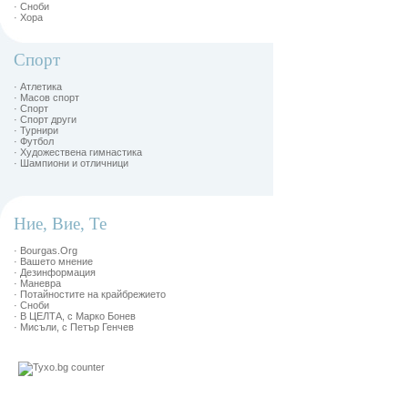
· Сноби
· Хора
Спорт
· Атлетика
· Масов спорт
· Спорт
· Спорт други
· Турнири
· Футбол
· Художествена гимнастика
· Шампиони и отличници
Ние, Вие, Те
· Bourgas.Org
· Вашето мнение
· Дезинформация
· Маневра
· Потайностите на крайбрежието
· Сноби
· В ЦЕЛТА, с Марко Бонев
· Мисъли, с Петър Генчев