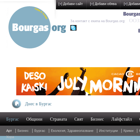
[
+
] Добави сайт
[
+
] Добави обява
[
+
] Добави
OO35
За контакт с екипа на Bourgas.org:
kak-development
Днес в Бургас
УМ
Бургас
Общини
Страната
Свят
Бизнес
Лайфстайл
Oн
|
|
|
|
|
|
Арт
Бизнес
Бургас
Екология, Здравеопазване
Институции
Крими
Хора