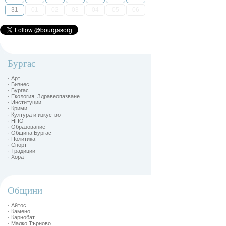
31
01
02
03
04
05
06
Бургас
· Арт
· Бизнес
· Бургас
· Екология, Здравеопазване
· Институции
· Крими
· Култура и изкуство
· НПО
· Образование
· Община Бургас
· Политика
· Спорт
· Традиции
· Хора
Общини
· Айтос
· Камено
· Карнобат
· Малко Търново