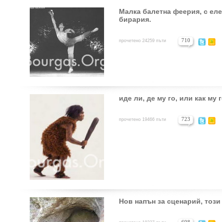
Малка балетна феерия, с ел
бирария.
710
прочетено 24259 пъти
иде ли, де му го, или как му
723
прочетено 19466 пъти
Нов напън за сценарий, този 