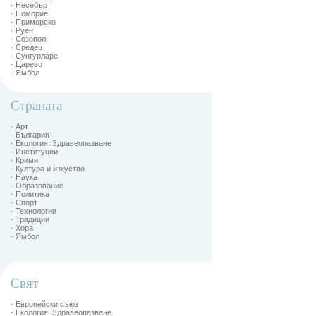
· Несебър
· Поморие
· Приморско
· Руен
· Созопол
· Средец
· Сунгурларе
· Царево
· Ямбол
Страната
· Арт
· България
· Екология, Здравеопазване
· Институции
· Крими
· Култура и изкуство
· Наука
· Образование
· Политика
· Спорт
· Технологии
· Традиции
· Хора
· Ямбол
Свят
· Европейски съюз
· Екология, Здравеопазване