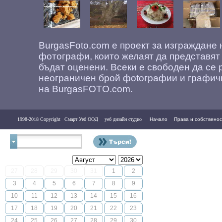
BurgasFoto.com е проект за изграждане
фотографи, които желаят да представят
бъдат оценени. Всеки е свободен да се 
неограничен брой фоtографии и графич
на BurgasFOTO.com.
1998-2018 Copyright
Смарт Уеб ООД
уеб дизайн студио
Начало
Права и собственос
Контакти
27
28
29
30
31
1
2
3
4
5
6
7
8
9
10
11
12
13
14
15
16
17
18
19
20
21
22
23
24
25
26
27
28
29
30