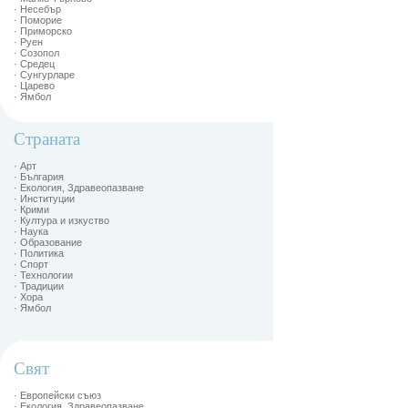
· Несебър
· Поморие
· Приморско
· Руен
· Созопол
· Средец
· Сунгурларе
· Царево
· Ямбол
Страната
· Арт
· България
· Екология, Здравеопазване
· Институции
· Крими
· Култура и изкуство
· Наука
· Образование
· Политика
· Спорт
· Технологии
· Традиции
· Хора
· Ямбол
Свят
· Европейски съюз
· Екология, Здравеопазване