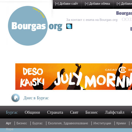
[
+
] Добави сайт
[
+
] Добави обява
[
+
] Добави
OO35
За контакт с екипа на Bourgas.org:
kak-development
Днес в Бургас
Бургас
Общини
Страната
Свят
Бизнес
Лайфстайл
|
|
|
|
|
|
Арт
Бизнес
Бургас
Екология, Здравеопазване
Институции
Крими
Хора