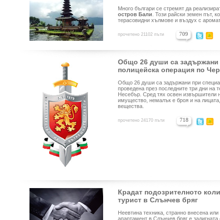
Много българи се стремят да реализира
остров Бали
. Този райски земен път, 
терасовидни хълмове и въздух с аромат
709
прочетено 21102 пъти
Общо 26 души са задържани
полицейска операция по Че
Общо 26 души са задържани при специа
проведена през последните три дни на т
Несебър. Сред тях освен извършители н
имущество, немалък е броя и на лицата,
вещества.
718
прочетено 24170 пъти
Крадат подозрителното коли
турист в Слънчев бряг
Неевтина техника, странно внесена или 
апартамент в Слънчев бряг е задигната 