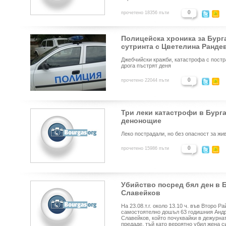
0
прочетено 18356 пъти
Полицейска хроника за Бурга
сутринта с Цветелина Ранде
Джебчийски кражби, катастрофа с постра
дрога пъстрят деня
0
прочетено 22044 пъти
Три леки катастрофи в Бург
денонощие
Леко пострадали, но без опасност за жи
0
прочетено 15986 пъти
Убийство посред бял ден в 
Славейков
На 23.08.т.г. около 13.10 ч. във Второ 
самостоятелно дошъл 63 годишния Андре
Славейков, който почуквайки в дежурнат
предаде, тъй като вероятно убил жена с