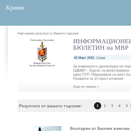
Крими
Най-новият резултат от Вашето търсене:
ИНФОРМАЦИОНЕ
БЮЛЕТИН на МВР
02 Март 2022
, Сряда
За изминалото денонощие на тер
ОДМВР – Бургас са регистрирани :
едно ПТП. Образувани са шест бъ
Разкрити са 13 престъпления.
Още по темата >
Резултати от вашето търсене:
1
2
3
4
5
Българин от Балчик изчезна 