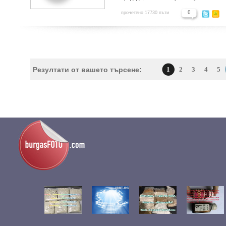
0
прочетено 17730 пъти
Резултати от вашето търсене:
1
2
3
4
5