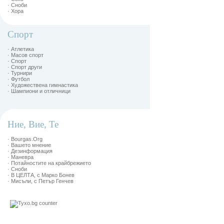
· Сноби
· Хора
Спорт
· Атлетика
· Масов спорт
· Спорт
· Спорт други
· Турнири
· Футбол
· Художествена гимнастика
· Шампиони и отличници
Ние, Вие, Те
· Bourgas.Org
· Вашето мнение
· Дезинформация
· Маневра
· Потайностите на крайбрежието
· Сноби
· В ЦЕЛТА, с Марко Бонев
· Мисъли, с Петър Генчев