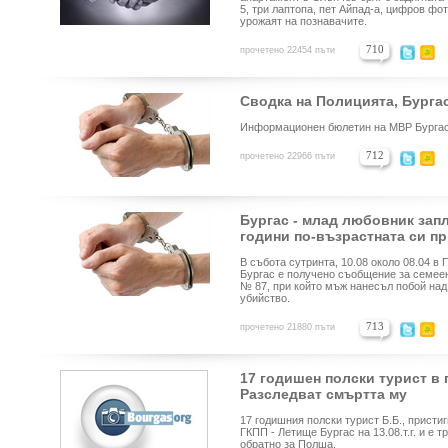
5, три лаптопа, пет Айпад-а, цифров фот
урожаят на познавачите.
710
прочетено 22454 пъти
Сводка на Полицията, Бургас 
Информационен бюлетин на МВР Бургас
712
прочетено 22966 пъти
Бургас - млад любовник зап
години по-възрастната си п
В събота сутринта, 10.08 около 08.04 в
Бургас е получено съобщение за семеен
№ 87, при който мъж нанесъл побой над
убийство.
713
прочетено 21880 пъти
17 годишен полски турист в 
Разследват смъртта му
17 годишния полски турист Б.Б., присти
ГКПП - Летище Бургас на 13.08.т.г. и е тр
обратно за Полша.