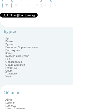
31
01
02
03
04
05
06
Бургас
· Арт
· Бизнес
· Бургас
· Екология, Здравеопазване
· Институции
· Крими
· Култура и изкуство
· НПО
· Образование
· Община Бургас
· Политика
· Спорт
· Традиции
· Хора
Общини
· Айтос
· Камено
· Карнобат
· Малко Търново