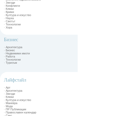
· Звезди
· Конфликти
· Клюки
· Крими
· Култура и изкуство
· Наука
· Светът
· Технологии
· Хора
Бизнес
· Архитектура
· Бизнес
· Недвижими имоти
· Работа
· Технологии
· Туризъм
Лайфстайл
· Арт
· Архитектура
· Звезди
· Клюки
· Култура и изкуство
· Маневра
· Мода
· ПР Публикации
· Православен календар
· Секс