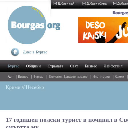
[
+
] Добави сайт
[
+
] Добави обява
[
+
] Добави
Днес в Бургас
Бургас
Общини
Страната
Свят
Бизнес
Лайфстайл
|
|
|
|
|
Арт
Бизнес
Бургас
Екология, Здравеопазване
Институции
Крими
Крими
//
Несебър
17 годишен полски турист в починал в Св
смъртта му