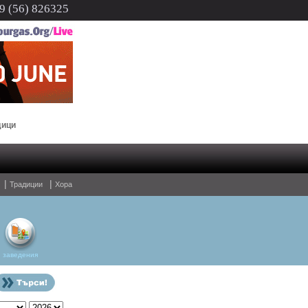
 (56) 826325
В Бургас ще има молебен за мир на 3 март
л
|
|
Традиции
Хора
заведения