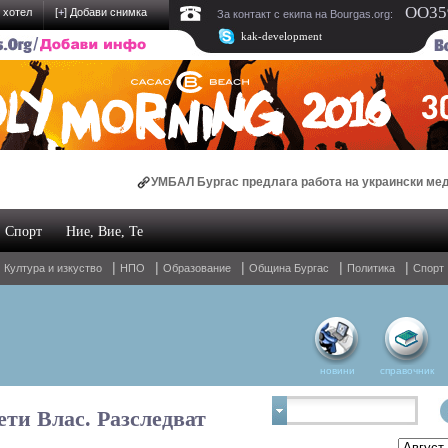
OO359
 хотел
[
+
] Добави снимка
За контакт с екипа на Bourgas.org:
kak-development
УМБАЛ Бургас предлага работа на украински медици
Спорт
Ние, Вие, Те
Oнлайн магазин за спални комплекти и домашен тексти
|
|
|
|
|
|
Култура и изкуство
НПО
Образование
Община Бургас
Политика
Спорт
новини
справочник
ети Влас. Разследват