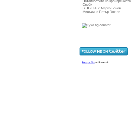
· Потайностите на крайбрежието
· Сноби
· В ЦЕЛТА, с Марко Бонев
· Мисъли, с Петър Генчев