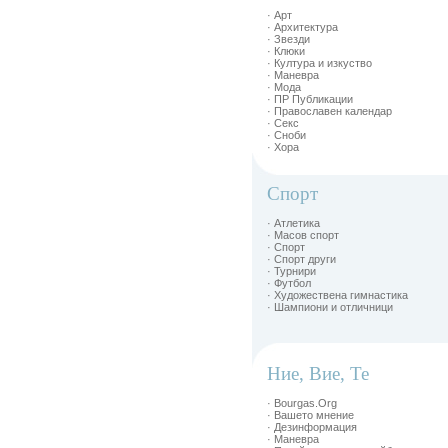
· Арт
· Архитектура
· Звезди
· Клюки
· Култура и изкуство
· Маневра
· Мода
· ПР Публикации
· Православен календар
· Секс
· Сноби
· Хора
Спорт
· Атлетика
· Масов спорт
· Спорт
· Спорт други
· Турнири
· Футбол
· Художествена гимнастика
· Шампиони и отличници
Ние, Вие, Те
· Bourgas.Org
· Вашето мнение
· Дезинформация
· Маневра