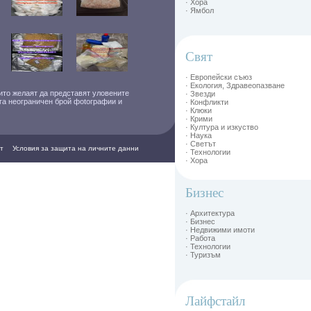
· Хора
· Ямбол
Свят
· Европейски съюз
· Екология, Здравеопазване
ито желаят да представят уловените
· Звезди
ага неограничен брой фоtографии и
· Конфликти
· Клюки
· Крими
· Култура и изкуство
· Наука
· Светът
т
Условия за защита на личните данни
· Технологии
· Хора
Бизнес
· Архитектура
· Бизнес
· Недвижими имоти
· Работа
· Технологии
· Туризъм
Лайфстайл