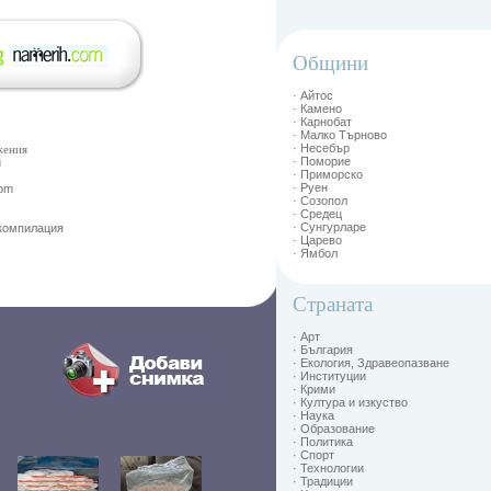
Общини
· Айтос
· Камено
· Карнобат
· Малко Търново
· Несебър
жения
· Поморие
и
· Приморско
· Руен
Com
· Созопол
· Средец
· Сунгурларе
 компилация
· Царево
· Ямбол
Страната
· Арт
· България
· Екология, Здравеопазване
· Институции
· Крими
· Култура и изкуство
· Наука
· Образование
· Политика
· Спорт
· Технологии
· Традиции