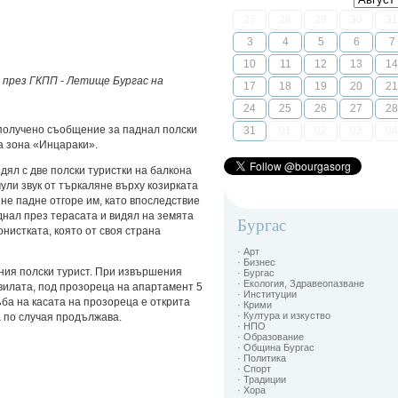
27
28
29
30
31
3
4
5
6
7
10
11
12
13
14
 през ГКПП - Летище Бургас на
17
18
19
20
21
24
25
26
27
28
е получено съобщение за паднал полски
31
01
02
03
04
а зона «Инцараки».
дял с две полски туристки на балкона
ули звук от търкаляне върху козирката
не падне отгоре им, като впоследствие
днал през терасата и видял на земята
Бургас
нистката, която от своя страна
· Арт
· Бизнес
ния полски турист. При извършения
· Бургас
· Екология, Здравеопазване
 вилата, под прозореца на апартамент 5
· Институции
ъба на касата на прозореца е открита
· Крими
· Култура и изкуство
а по случая продължава.
· НПО
· Образование
· Община Бургас
· Политика
· Спорт
· Традиции
· Хора