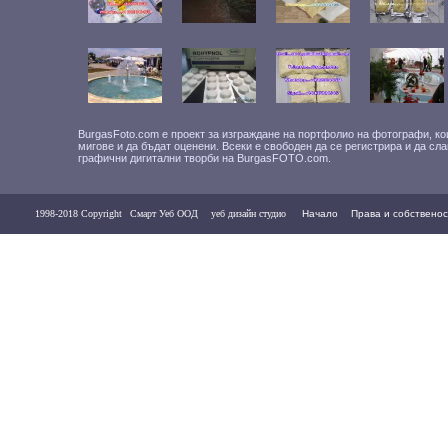
BurgasFoto.com е проект за изграждане на портфолио на фотографи, ко
мигове и да бъдат оценени. Всеки е свободен да се регистрира и да сл
графични дигитални творби на BurgasFOTO.com.
1998-2018 Copyright
Смарт Уеб ООД
уеб дизайн студио
Начало
Права и собственос
Контакти