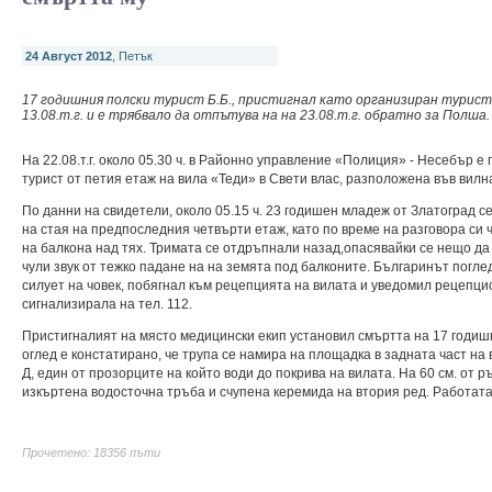
24 Август 2012
, Петък
17 годишния полски турист Б.Б., пристигнал като организиран турист
13.08.т.г. и е трябвало да отпътува на на 23.08.т.г. обратно за Полша.
На 22.08.т.г. около 05.30 ч. в Районно управление «Полиция» - Несебър 
турист от петия етаж на вила «Теди» в Свети влас, разположена във вилн
По данни на свидетели, около 05.15 ч. 23 годишен младеж от Златоград се
на стая на предпоследния четвърти етаж, като по време на разговора си ч
на балкона над тях. Тримата се отдръпнали назад,опасявайки се нещо да 
чули звук от тежко падане на на земята под балконите. Българинът погле
силует на човек, побягнал към рецепцията на вилата и уведомил рецепцио
сигнализирала на тел. 112.
Пристигналият на място медицински екип установил смъртта на 17 годиш
оглед е констатирано, че трупа се намира на площадка в задната част на
Д, един от прозорците на който води до покрива на вилата. На 60 см. от р
изкъртена водосточна тръба и счупена керемида на втория ред. Работат
Прочетено: 18356 пъти