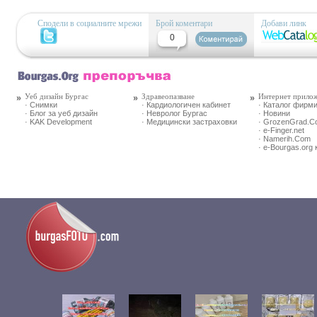
Сподели в социалните мрежи
Брой коментари
Добави линк
0
Уеб дизайн Бургас
Здравеопазване
Интернет прило
· Снимки
· Кардиологичен кабинет
· Каталог фирм
· Блог за уеб дизайн
· Невролог Бургас
· Новини
· KAK Development
· Медицински застраховки
· GrozenGrad.
· e-Finger.net
· Namerih.Com
· e-Bourgas.org