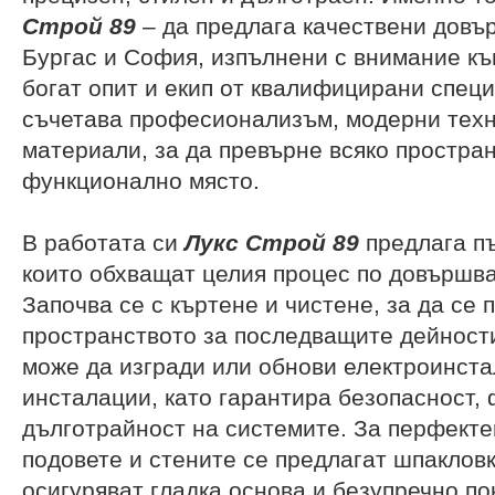
Строй 89
– да предлага качествени довъ
Бургас и София, изпълнени с внимание къ
богат опит и екип от квалифицирани спец
съчетава професионализъм, модерни техн
материали, за да превърне всяко простран
функционално място.
В работата си
Лукс Строй 89
предлага пъ
които обхващат целия процес по довършва
Започва се с къртене и чистене, за да се 
пространството за последващите дейности
може да изгради или обнови електроинста
инсталации, като гарантира безопасност,
дълготрайност на системите. За перфекте
подовете и стените се предлагат шпакловк
осигуряват гладка основа и безупречно по