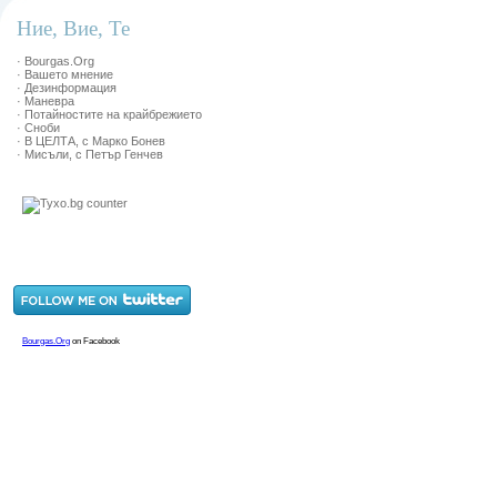
Ние, Вие, Те
· Bourgas.Org
· Вашето мнение
· Дезинформация
· Маневра
· Потайностите на крайбрежието
· Сноби
· В ЦЕЛТА, с Марко Бонев
· Мисъли, с Петър Генчев