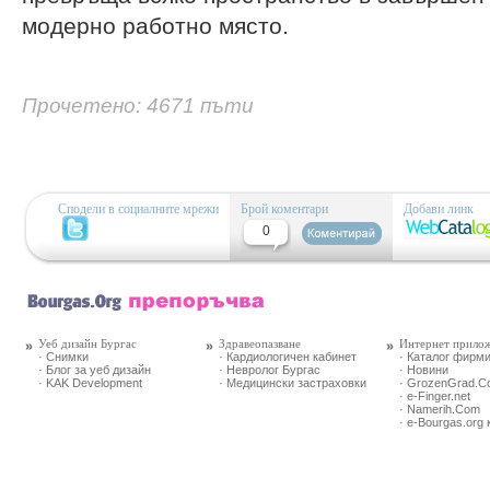
модерно работно място.
Прочетено: 4671 пъти
Сподели в социалните мрежи
Брой коментари
Добави линк
0
Уеб дизайн Бургас
Здравеопазване
Интернет прило
· Снимки
· Кардиологичен кабинет
· Каталог фирм
· Блог за уеб дизайн
· Невролог Бургас
· Новини
· KAK Development
· Медицински застраховки
· GrozenGrad.
· e-Finger.net
· Namerih.Com
· e-Bourgas.org