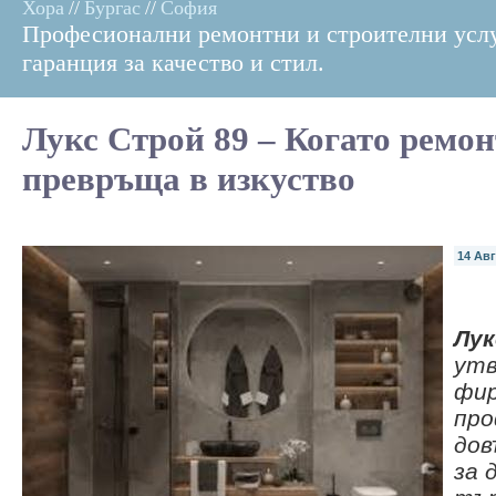
Хора
//
Бургас
//
София
Професионални ремонтни и строителни услу
гаранция за качество и стил.
Лукс Строй 89 – Когато ремон
превръща в изкуство
14 Авг
Лук
утв
фир
про
дов
за 