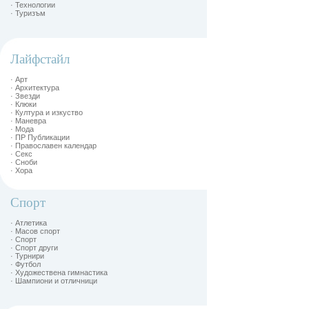
· Технологии
· Туризъм
Лайфстайл
· Арт
· Архитектура
· Звезди
· Клюки
· Култура и изкуство
· Маневра
· Мода
· ПР Публикации
· Православен календар
· Секс
· Сноби
· Хора
Спорт
· Атлетика
· Масов спорт
· Спорт
· Спорт други
· Турнири
· Футбол
· Художествена гимнастика
· Шампиони и отличници