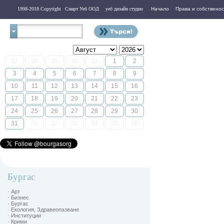
1998-2018 Copyright
Смарт Уеб ООД
уеб дизайн студио
Начало
Права и собственос
Контакти
27
28
29
30
31
1
2
3
4
5
6
7
8
9
10
11
12
13
14
15
16
17
18
19
20
21
22
23
24
25
26
27
28
29
30
31
01
02
03
04
05
06
Бургас
· Арт
· Бизнес
· Бургас
· Екология, Здравеопазване
· Институции
· Крими