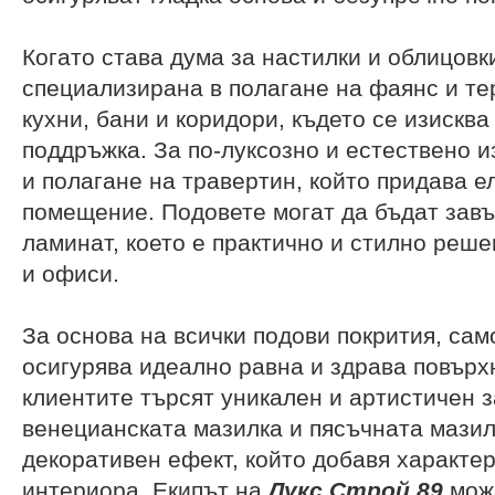
Когато става дума за настилки и облицовк
специализирана в полагане на фаянс и те
кухни, бани и коридори, където се изисква
поддръжка. За по-луксозно и естествено 
и полагане на травертин, който придава е
помещение. Подовете могат да бъдат завъ
ламинат, което е практично и стилно реше
и офиси.
За основа на всички подови покрития, са
осигурява идеално равна и здрава повърхн
клиентите търсят уникален и артистичен 
венецианската мазилка и пясъчната мазил
декоративен ефект, който добавя характе
интериора. Екипът на
Лукс Строй 89
може