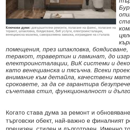
тър
Бур
опи
ста
ком
Ключови думи:
довършителни ремонти
,
полагане на фаянс
,
полагане на
теракот
,
шпакловка
,
боядисване
,
ВиК услуги
,
електроинсталации
,
цял
венецианска мазилка
,
саморазливна замазка
,
изграждане на стъпала
кър
помещения, през шпакловка, боядисване,
теракот, травертин и ламинат, до изгр
електроинсталации, ВиК системи и дек
като венецианска и пясъчна. Всеки проек
внимание към детайла, качествени мате
сроковете, за да се гарантира безупреч
съчетава стил, функционалност и дълг
Когато става дума за ремонт и обновяван
търговски обект, най-важно е финалният р
прецизен, стилен и дълготраен. Именно т