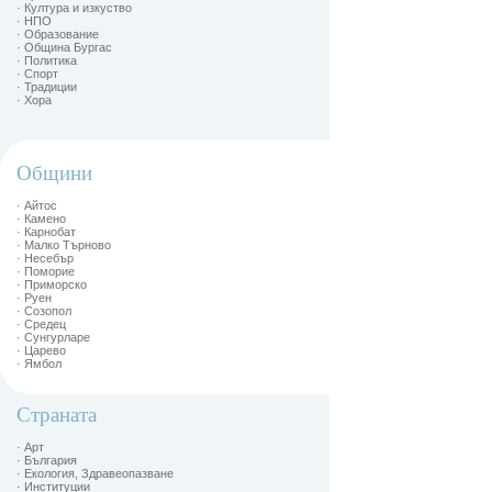
· Култура и изкуство
· НПО
· Образование
· Община Бургас
· Политика
· Спорт
· Традиции
· Хора
Общини
· Айтос
· Камено
· Карнобат
· Малко Търново
· Несебър
· Поморие
· Приморско
· Руен
· Созопол
· Средец
· Сунгурларе
· Царево
· Ямбол
Страната
· Арт
· България
· Екология, Здравеопазване
· Институции