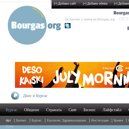
[
+
] Добави сайт
[
+
] Добави обява
[
+
] Добави
OO35
За контакт с екипа на Bourgas.org:
kak-development
Днес в Бургас
Бургас
Общини
Страната
Свят
Бизнес
Лайфстайл
|
|
|
|
|
|
Арт
Бизнес
Бургас
Екология, Здравеопазване
Институции
Крими
Хора