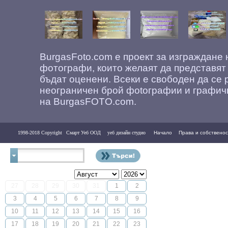
BurgasFoto.com е проект за изграждане
фотографи, които желаят да представят
бъдат оценени. Всеки е свободен да се 
неограничен брой фоtографии и графич
на BurgasFOTO.com.
1998-2018 Copyright
Смарт Уеб ООД
уеб дизайн студио
Начало
Права и собственос
Контакти
27
28
29
30
31
1
2
3
4
5
6
7
8
9
10
11
12
13
14
15
16
17
18
19
20
21
22
23