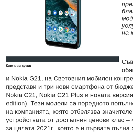
пре
бла
мод
усл
на 
Съв
Ключови думи:
обя
и Nokia G21, на Световния мобилен конгр
представи и три нови смартфона от бюдже
Nokia C21, Nokia C21 Plus и новата версия
edition). Тези модели са поредното попъ
на компанията, която отбелязва значителе
устройствата от достъпния ценови клас –
за цялата 2021г., която е и първата пълна