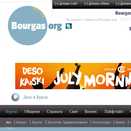
[
+
] Добави сайт
[
+
] Добави обява
[
+
] Добави
OO35
За контакт с екипа на Bourgas.org:
kak-development
Днес в Бургас
Бургас
Общини
Страната
Свят
Бизнес
Лайфстайл
|
|
|
|
|
|
Арт
Бизнес
Бургас
Екология, Здравеопазване
Институции
Крими
Хора