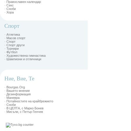
· Православен календар
· Секс
· Сноби
· Хора
Спорт
· Атлетика
· Масов спорт
· Спорт
· Спорт други
· Турнири
· Футбол
· Художествена гимнастика
· Шампиони и отличници
Ние, Вие, Те
· Bourgas.Org
· Вашето мнение
· Дезинформация
· Маневра
· Потайностите на крайбрежието
· Сноби
· В ЦЕЛТА, с Марко Бонев
· Мисъли, с Петър Генчев