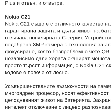
Plus и отвън, и отвътре.
Nokia C21
Nokia C21 също е с отличното качество на
гарантирана защита и дълъг живот на бате
отличава популярната C-серия. Устройств
подобрена 8MP камера с технология за а
фокусиране, която безпроблемно чете QR 
независимо дали хората сканират менюта,
просто търсят информация, с Nokia C21 с
кодове е повече от лесно.
Усъвършенстваните възможности на памет
многоядрен процесор, носят ефективност, 
целодневният живот на батерията. Захран
интелект отключване с лицево разпознава