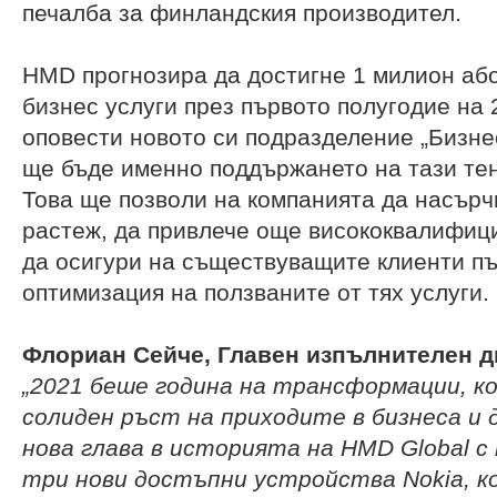
печалба за финландския производител.
HMD прогнозира да достигне 1 милион або
бизнес услуги през първото полугодие на 
оповести новото си подразделение „Бизнес
ще бъде именно поддържането на тази те
Това ще позволи на компанията да насър
растеж, да привлече още висококвалифиц
да осигури на съществуващите клиенти п
оптимизация на ползваните от тях услуги.
Флориан Сейче, Главен изпълнителен д
„
2021 беше година на трансформаци
и
, к
солиден ръст на приходите в бизнеса и 
нова глава
в историята на
HMD Global с
три нови достъпни устройства Nokia, 