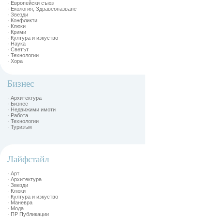
· Европейски съюз
· Екология, Здравеопазване
· Звезди
· Конфликти
· Клюки
· Крими
· Култура и изкуство
· Наука
· Светът
· Технологии
· Хора
Бизнес
· Архитектура
· Бизнес
· Недвижими имоти
· Работа
· Технологии
· Туризъм
Лайфстайл
· Арт
· Архитектура
· Звезди
· Клюки
· Култура и изкуство
· Маневра
· Мода
· ПР Публикации