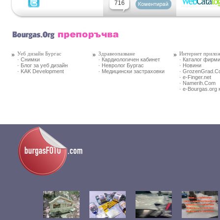
716
Уеб дизайн Бургас
Здравеопазване
Интернет прило
· Снимки
· Кардиологичен кабинет
· Каталог фирм
· Блог за уеб дизайн
· Невролог Бургас
· Новини
· KAK Development
· Медицински застраховки
· GrozenGrad.
· e-Finger.net
· Namerih.Com
· e-Bourgas.org