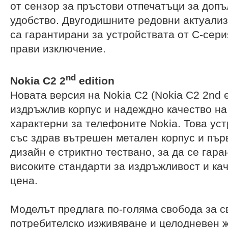
от сензор за пръстови отпечатъци за допъ
удобство. Двугодишните редовни актуализ
са гарантирани за устройствата от C-сери
прави изключение.
nd
Nokia C2 2
edition
Новата версия на Nokia C2 (Nokia C2 2nd e
издръжлив корпус и надеждно качество на
характерни за телефоните Nokia. Това уст
със здрав вътрешен метален корпус и пър
дизайн е стриктно тествано, за да се гара
високите стандарти за издръжливост и ка
цена.
Моделът предлага по-голяма свобода за с
потребителско изживяване и целодневен ж