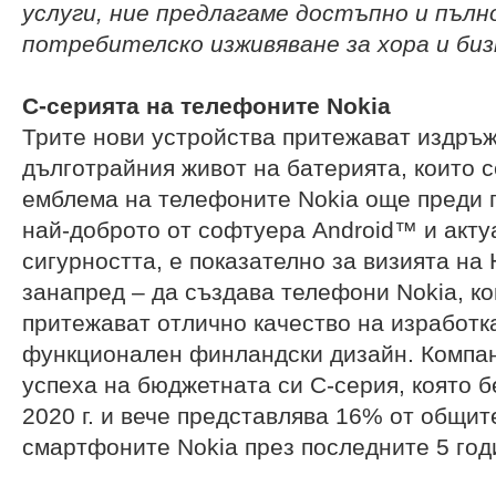
услуги, ние
предлагаме
достъпно и
пълн
потребителско изживяване
за хора и
биз
C-
серията на телефоните
Nokia
Трите нови устройства притежават издръ
дълготрайния живот на батерията, които 
емблема на телефоните Nokia още преди г
най-доброто от софтуера Android™ и акту
сигурността, е показателно за визията на 
занапред – да създава телефони Nokia, ко
притежават отлично качество на изработка
функционален финландски дизайн. Компа
успеха на бюджетната си C-серия, която 
2020 г. и вече представлява 16% от общи
смартфоните Nokia през последните 5 год