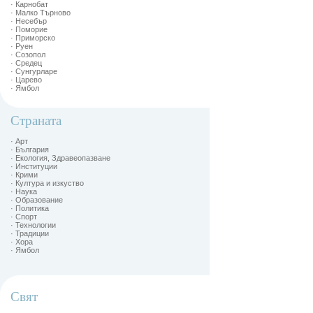
· Карнобат
· Малко Търново
· Несебър
· Поморие
· Приморско
· Руен
· Созопол
· Средец
· Сунгурларе
· Царево
· Ямбол
Страната
· Арт
· България
· Екология, Здравеопазване
· Институции
· Крими
· Култура и изкуство
· Наука
· Образование
· Политика
· Спорт
· Технологии
· Традиции
· Хора
· Ямбол
Свят