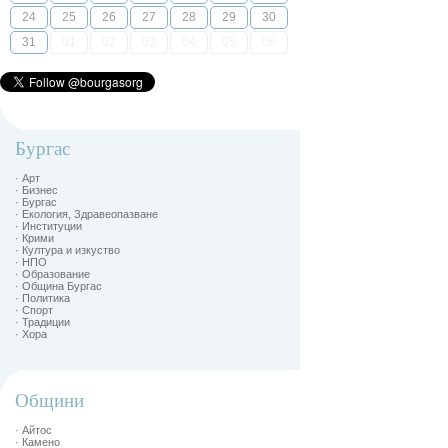
24
25
26
27
28
29
30
31
01
02
03
04
05
06
Бургас
· Арт
· Бизнес
· Бургас
· Екология, Здравеопазване
· Институции
· Крими
· Култура и изкуство
· НПО
· Образование
· Община Бургас
· Политика
· Спорт
· Традиции
· Хора
Общини
· Айтос
· Камено