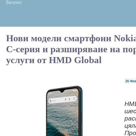
Бизнес
Нови модели смартфони Noki
C-серия и разширяване на по
услуги от HMD Global
26 Фе
HMD
шес
рас
ця
Про