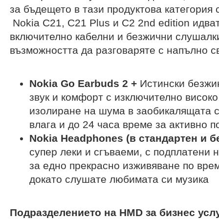
за бъдещето в тази продуктова категория
Nokia C21, C21 Plus и C2 2nd edition идва
включително кабелни и безжични слушалк
възможността да разговаряте с напълно с
Nokia Go Earbuds 2 +
Истински безжи
звук и комфорт с изключително високо 
изолиране на шума в заобикалящата с
влага и до 24 часа време за активно п
Nokia Headphones
(в стандартен и б
супер леки и сгъваеми, с подплатени
за едно прекрасно изживяване по вре
докато слушате любимата си музика
Подразделението на
HMD
за бизнес усл