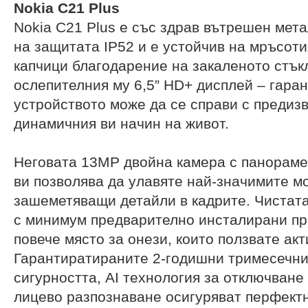
Nokia C21 Plus
Nokia C21 Plus е със здрав вътрешен мета
на защитата IP52 и е устойчив на мръсоти
капчици благодарение на закаленото стък
ослепителния му 6,5” HD+ дисплей – гаран
устройството може да се справи с предиз
динамичния ви начин на живот.
Неговата 13MP двойна камера с панораме
ви позволява да улавяте най-значимите м
зашеметяващи детайли в кадрите. Чистат
с минимум предварително инсталирани пр
повече място за онези, които ползвате акт
Гарантиратираните 2-годишни тримесечни
сигурността, AI технология за отключване
лицево разпознаване осигуряват перфектн