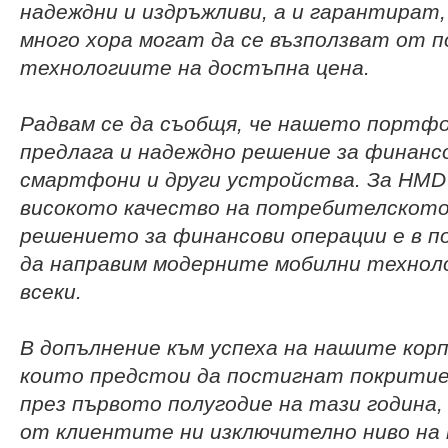
надеждни и издръжливи,
а и
гарантират, 
много хора
мог
ат
да се възползват от 
технологиите на достъпна цена
.
Радвам се да съобщя, че нашето портф
предлага и
надеждно
решение за финанс
смартфони и други устройства.
За
HMD
високо
то качество на потребителскот
решението за финансови операции е в п
да направим модерните мобилни технол
всеки.
В
допълнение към
успеха на нашите корп
които предстои да постигнат покрити
през
първото полугодие на тази година,
от клиентите ни
изключително ниво на