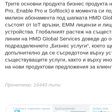
Трите основни продукта бизнес продукта 
Pro, Enable Pro и Softlock) в момента си 
милион абонамента под шапката HMD Globa
състоят от IoT връзки, EMM лицензи и ли
устройства. Глобалният растеж на същес
линии на HMD Global Services доведе до 
подразделението „Бизнес услуги“, което щ
допълнително да се съсредоточи върху у
съществуващите услуги, както и върху ин
на нови продуктови предложения за клиен
Прочетено: 16440 пъти
Сподели в социалните мрежи
Брой коментари
Добави линк