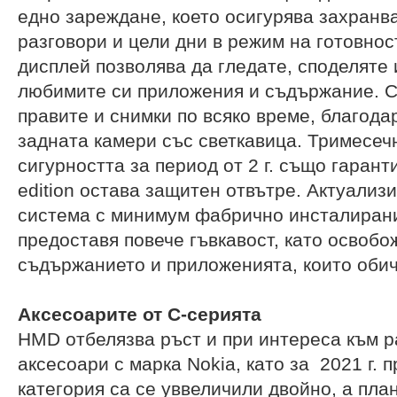
едно зареждане, което осигурява захранв
разговори и цели дни в режим на готовнос
дисплей позволява да гледате, споделяте 
любимите си приложения и съдържание. С
правите и снимки по всяко време, благода
задната камери със светкавица. Тримесеч
сигурността за период от 2 г. също гарант
edition остава защитен отвътре. Актуали
система с минимум фабрично инсталиран
предоставя повече гъвкавост, като освобо
съдържанието и приложенията, които обич
Аксесоарите от
C
-серията
HMD отбелязва ръст и при интереса към 
аксесоари с марка Nokia, като за 2021 г. 
категория са се уввеличили двойно, а пла