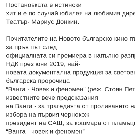
Постановката е истински
хит и е по случай юбилея на любимия дир
Театър- Мариус Донкин.
Почитателите на Новото българско кино пъ
за пръв път след
официалната си премиера в напълно разп
НДК през юни 2019, най-
новата документална продукция за светов
българска пророчица
“Ванга - Човек и феномен” (реж. Стоян Пет
известните вече предсказания
на Ванга - за трагедията от проливането н
избора на първия чернокож
президент на САЩ, за кошмара от пламъци
“Ванга - човек и феномен”