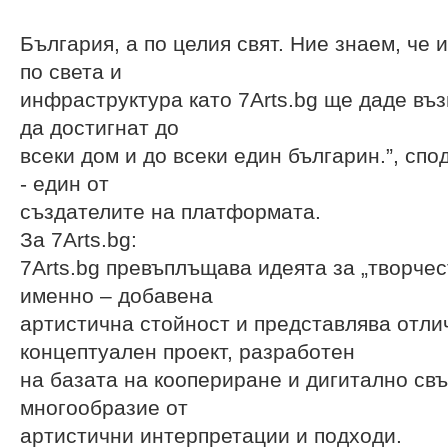
България, а по целия свят. Ние знаем, че
по света и
инфраструктура като 7Arts.bg ще даде въ
да достигнат до
всеки дом и до всеки един българин.”, сп
- един от
създателите на платформата.
За 7Arts.bg:
7Arts.bg превъплъщава идеята за „творчес
именно – добавена
артистична стойност и представлява отли
концептуален проект, разработен
на базата на коопериране и дигитално св
многообразие от
артистични интерпретации и подходи.