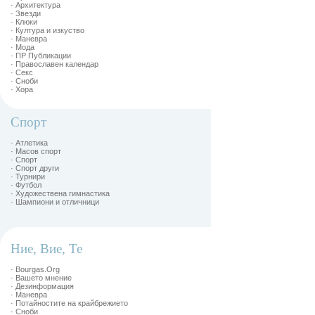
· Архитектура
· Звезди
· Клюки
· Култура и изкуство
· Маневра
· Мода
· ПР Публикации
· Православен календар
· Секс
· Сноби
· Хора
Спорт
· Атлетика
· Масов спорт
· Спорт
· Спорт други
· Турнири
· Футбол
· Художествена гимнастика
· Шампиони и отличници
Ние, Вие, Те
· Bourgas.Org
· Вашето мнение
· Дезинформация
· Маневра
· Потайностите на крайбрежието
· Сноби