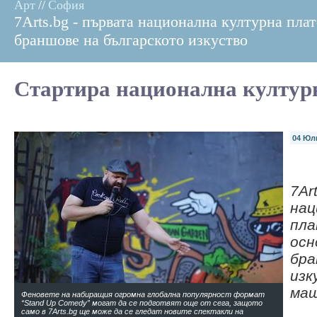
Арт
//
София
7Arts.bg - първата национална културна пл
браншове на българското изкуство
Стартира национална култур
04 Юл
7Ar
нац
пла
осн
бра
изк
ма
Феновете на набиращия огромна глобална популярност формат
“Stand Up Comedy” могат да се подготвят още от сега, защото
само в 7Arts.bg ще може да се гледат новите спектакли на