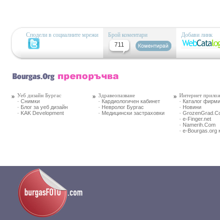
Сподели в социалните мрежи
Брой коментари
Добави линк
711
Уеб дизайн Бургас
Здравеопазване
Интернет прило
· Снимки
· Кардиологичен кабинет
· Каталог фирм
· Блог за уеб дизайн
· Невролог Бургас
· Новини
· KAK Development
· Медицински застраховки
· GrozenGrad.
· e-Finger.net
· Namerih.Com
· e-Bourgas.org