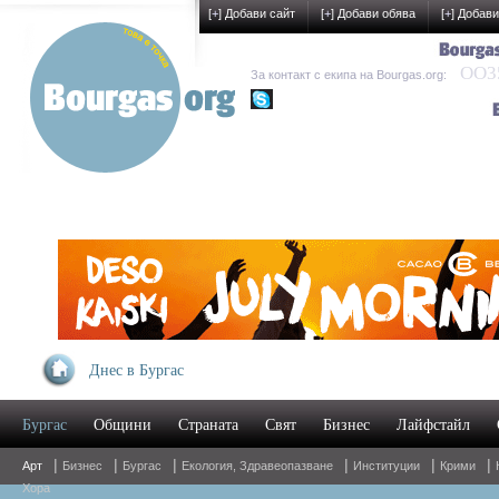
[
+
] Добави сайт
[
+
] Добави обява
[
+
] Добави
OO35
За контакт с екипа на Bourgas.org:
kak-development
Днес в Бургас
Бургас
Общини
Страната
Свят
Бизнес
Лайфстайл
|
|
|
|
|
|
Арт
Бизнес
Бургас
Екология, Здравеопазване
Институции
Крими
Хора