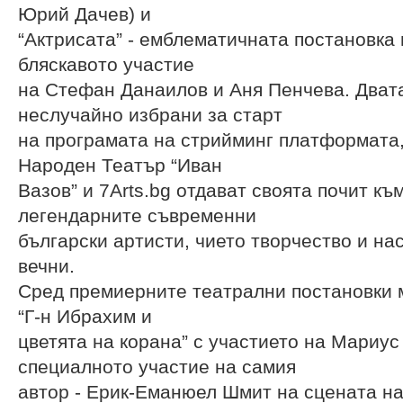
Юрий Дачев) и
“Актрисата” - емблематичната постановка
бляскавото участие
на Стефан Данаилов и Аня Пенчева. Двата
неслучайно избрани за старт
на програмата на стрийминг платформата,
Народен Театър “Иван
Вазов” и 7Arts.bg отдават своята почит къ
легендарните съвременни
български артисти, чието творчество и на
вечни.
Сред премиерните театрални постановки 
“Г-н Ибрахим и
цветята на корана” с участието на Мариус
специалното участие на самия
автор - Ерик-Еманюел Шмит на сцената н