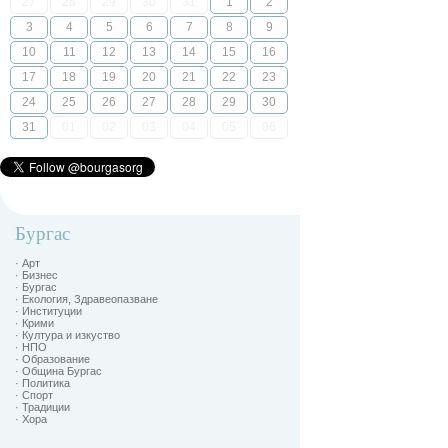
27
28
29
30
31
1
2
3
4
5
6
7
8
9
10
11
12
13
14
15
16
17
18
19
20
21
22
23
24
25
26
27
28
29
30
31
01
02
03
04
05
06
Бургас
· Арт
· Бизнес
· Бургас
· Екология, Здравеопазване
· Институции
· Крими
· Култура и изкуство
· НПО
· Образование
· Община Бургас
· Политика
· Спорт
· Традиции
· Хора