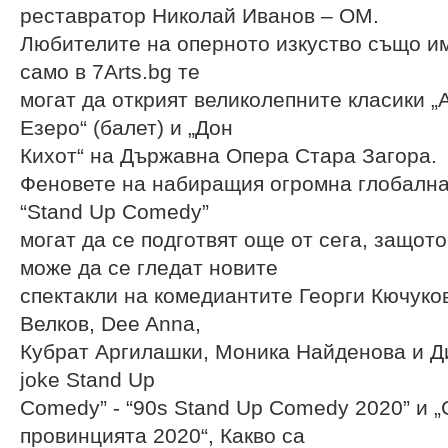
реставратор Николай Иванов – ОМ.
Любителите на оперното изкуство също им
само в 7Arts.bg те
могат да открият великолепните класики „
Езеро“ (балет) и „Дон
Кихот“ на Държавна Опера Стара Загора.
Феновете на набиращия огромна глобалн
“Stand Up Comedy”
могат да се подготвят още от сега, защото
може да се гледат новите
спектакли на комедиантите Георги Кючуко
Велков, Dee Anna,
Кубрат Аргилашки, Моника Найденова и Ди
joke Stand Up
Comedy” - “90s Stand Up Comedy 2020” и 
провинцията 2020“, Какво са