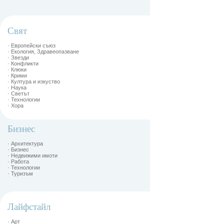
Свят
· Европейски съюз
· Екология, Здравеопазване
· Звезди
· Конфликти
· Клюки
· Крими
· Култура и изкуство
· Наука
· Светът
· Технологии
· Хора
Бизнес
· Архитектура
· Бизнес
· Недвижими имоти
· Работа
· Технологии
· Туризъм
Лайфстайл
· Арт