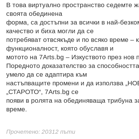
В това виртуално пространство седемте ж
своята обединена
форма, са достъпни за всички в най-безк
качество и биха могли да се
потребяват отвсякъде и по всяко време – 
функционалност, която обуславя и
мотото на 7Arts.bg – Изкуството през нов 
Поредното доказателство за способността
умело да се адаптира към
настъпващите промени и да използва „НО
„СТАРОТО“, 7Arts.bg се
появи в ролята на обединяваща трибуна з
време.
Прочетено: 20312 пъти