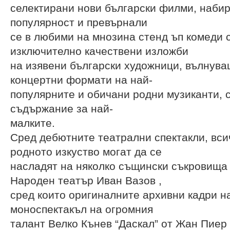
селектирани нови български филми, наби
популярност и превърнали
се в любими на мнозина стенд ъп комеди с
изключително качествени изложби
на изявени български художници, вълнув
концертни формати на най-
популярните и обичани родни музиканти, 
съдържание за най-
малките.
Сред дебютните театрални спектакли, вси
родното изкуство могат да се
насладят на няколко същински съкровища
Народен театър Иван Вазов ,
сред които оригиналните архивни кадри н
моноспектакъл на огромния
талант Велко Кънев “Даскал” от Жан Пиер