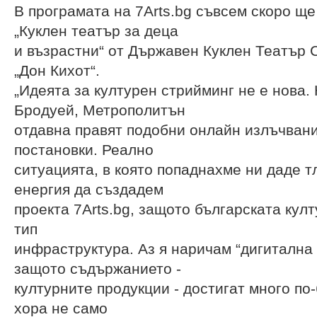
В програмата на 7Arts.bg съвсем скоро ще
„Куклен театър за деца
и възрастни“ от Държавен Куклен Театър С
„Дон Кихот“.
„Идеята за културен стрийминг не е нова.
Бродуей, Метрополитън
отдавна правят подобни онлайн излъчвани
постановки. Реално
ситуацията, в която попаднахме ни даде т
енергия да създадем
проекта 7Arts.bg, защото българската кул
тип
инфраструктура. Аз я наричам “дигитална
защото съдържанието -
културните продукции - достигат много по
хора не само