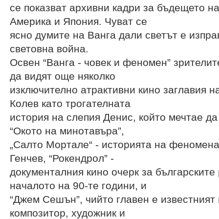
се показват архивни кадри за бъдещето на
Америка и Япония. Чуват се
ясно думите на Ванга дали светът е изпра
световна война.
Освен “Ванга - човек и феномен” зрителит
да видят още няколко
изключително атрактивни кино заглавия 
Колев като трогателната
история на слепия Денис, който мечтае да
“Окото на минотавъра”,
„Салто Мортале“ - историята на феномен
Генчев, “Рокендрол” -
документалния кино очерк за българските р
началото на 90-те години, и
“Джем Сешън”, чийто главен е известният
композитор, художник и