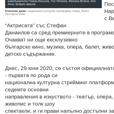
комедиантите Георги Кючуков, Тео Чепилов, Митака Велков, Dee
Пос
Anna, Кубрат Аргила
Нар
Ключови думи:
национална културна платформа
,
опера
,
балет
,
българско кино
с В
“Актрисата” със Стефан
Данаилов са сред премиерните в програмат
Очакват ни още ексклузивно
българско кино, музика, опера, балет, жив
детско съдържание.
Днес, 29 юни 2020, се състоя официалнат
- първата по рода си
национална културна стрийминг платформ
седемте основни
направления в изкуството - театър, опера, 
живопис и толк шоу
спектакли, и ги прави напълно достъпни з