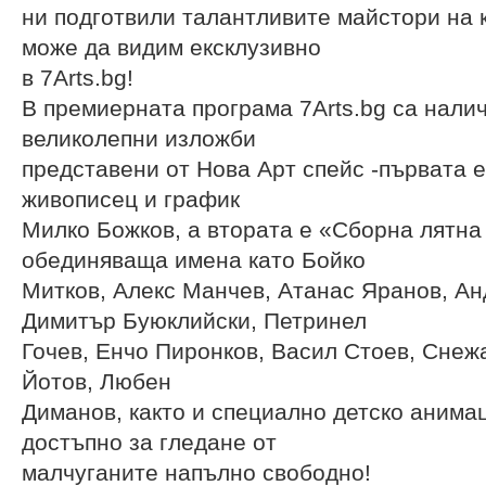
ни подготвили талантливите майстори на 
може да видим ексклузивно
в 7Arts.bg!
В премиерната програма 7Arts.bg са нали
великолепни изложби
представени от Нова Арт спейс -първата е
живописец и график
Милко Божков, а втората е «Сборна лятна
обединяваща имена като Бойко
Митков, Алекс Манчев, Атанас Яранов, Ан
Димитър Буюклийски, Петринел
Гочев, Енчо Пиронков, Васил Стоев, Снеж
Йотов, Любен
Диманов, както и специално детско аним
достъпно за гледане от
малчуганите напълно свободно!