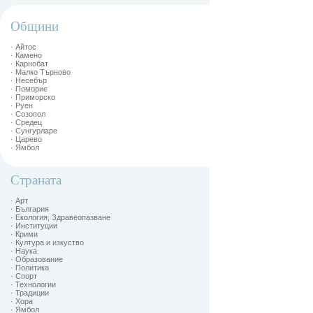
Общини
· Айтос
· Камено
· Карнобат
· Малко Търново
· Несебър
· Поморие
· Приморско
· Руен
· Созопол
· Средец
· Сунгурларе
· Царево
· Ямбол
Страната
· Арт
· България
· Екология, Здравеопазване
· Институции
· Крими
· Култура и изкуство
· Наука
· Образование
· Политика
· Спорт
· Технологии
· Традиции
· Хора
· Ямбол