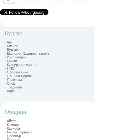
Бургас
· Арт
· Бизнес
· Бургас
· Екология, Здравеопазване
· Институции
· Крими
· Култура и изкуство
· НПО
· Образование
· Община Бургас
· Политика
· Спорт
· Традиции
· Хора
Общини
· Айтос
· Камено
· Карнобат
· Малко Търново
· Несебър
· Поморие