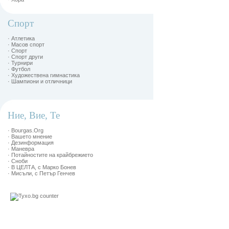
Спорт
· Атлетика
· Масов спорт
· Спорт
· Спорт други
· Турнири
· Футбол
· Художествена гимнастика
· Шампиони и отличници
Ние, Вие, Те
· Bourgas.Org
· Вашето мнение
· Дезинформация
· Маневра
· Потайностите на крайбрежието
· Сноби
· В ЦЕЛТА, с Марко Бонев
· Мисъли, с Петър Генчев