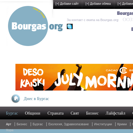
[
+
] Добави сайт
[
+
] Добави обява
[
+
] Добави
OO35
За контакт с екипа на Bourgas.org:
kak-development
Днес в Бургас
Бургас
Общини
Страната
Свят
Бизнес
Лайфстайл
|
|
|
|
|
|
Арт
Бизнес
Бургас
Екология, Здравеопазване
Институции
Крими
Хора