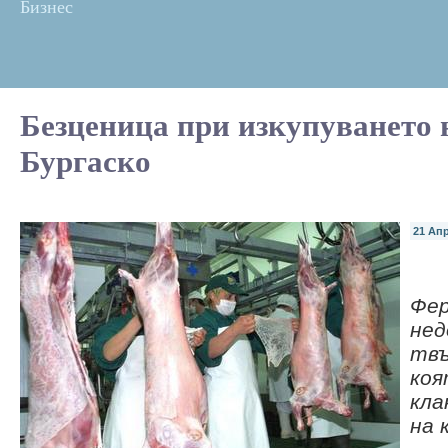
Бизнес
Безценица при изкупуването н
Бургаско
21 Ап
Фе
нед
твъ
коя
кла
на 