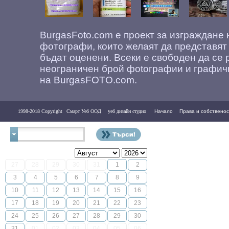
BurgasFoto.com е проект за изграждане
фотографи, които желаят да представят
бъдат оценени. Всеки е свободен да се 
неограничен брой фоtографии и графич
на BurgasFOTO.com.
1998-2018 Copyright
Смарт Уеб ООД
уеб дизайн студио
Начало
Права и собственос
Контакти
27
28
29
30
31
1
2
3
4
5
6
7
8
9
10
11
12
13
14
15
16
17
18
19
20
21
22
23
24
25
26
27
28
29
30
31
01
02
03
04
05
06