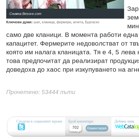
Зар
Снимка Besove.com
зем
Ключови думи:
шап
,
кланици
,
фермери
,
агнета
,
Бургаско
мин
само две кланици. В момента работи една 
капацитет. Фермерите недоволстват от тв
която им налага кланицата. Тя е 4, 5 лева
това предпочитат да реализират продукци
доведоха до хаос при изкупуването на агн
Прочетено: 53444 пъти
Сподели в социалните мрежи
Брой коментари
Добави линк
702