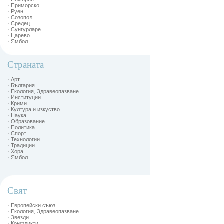
· Приморско
· Руен
· Созопол
· Средец
· Сунгурларе
· Царево
· Ямбол
Страната
· Арт
· България
· Екология, Здравеопазване
· Институции
· Крими
· Култура и изкуство
· Наука
· Образование
· Политика
· Спорт
· Технологии
· Традиции
· Хора
· Ямбол
Свят
· Европейски съюз
· Екология, Здравеопазване
· Звезди
· Конфликти