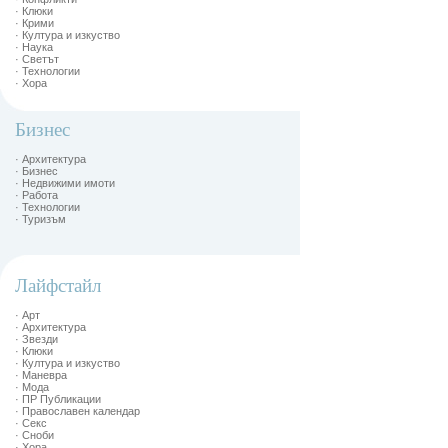
· Клюки
· Крими
· Култура и изкуство
· Наука
· Светът
· Технологии
· Хора
Бизнес
· Архитектура
· Бизнес
· Недвижими имоти
· Работа
· Технологии
· Туризъм
Лайфстайл
· Арт
· Архитектура
· Звезди
· Клюки
· Култура и изкуство
· Маневра
· Мода
· ПР Публикации
· Православен календар
· Секс
· Сноби
· Хора