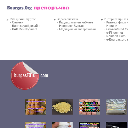
Уеб дизайн Бургас
Здравеопазване
Интернет прило
· Снимки
· Кардиологичен кабинет
· Каталог фирм
· Блог за уеб дизайн
· Невролог Бургас
· Новини
· KAK Development
· Медицински застраховки
· GrozenGrad.
· e-Finger.net
· Namerih.Com
· e-Bourgas.org