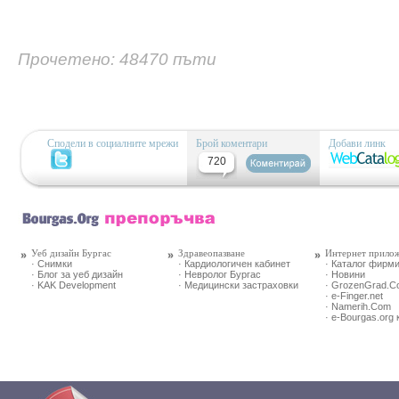
Прочетено: 48470 пъти
Сподели в социалните мрежи
Брой коментари
Добави линк
720
Уеб дизайн Бургас
Здравеопазване
Интернет прило
· Снимки
· Кардиологичен кабинет
· Каталог фирм
· Блог за уеб дизайн
· Невролог Бургас
· Новини
· KAK Development
· Медицински застраховки
· GrozenGrad.
· e-Finger.net
· Namerih.Com
· e-Bourgas.org