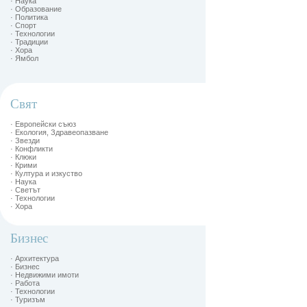
· Наука
· Образование
· Политика
· Спорт
· Технологии
· Традиции
· Хора
· Ямбол
Свят
· Европейски съюз
· Екология, Здравеопазване
· Звезди
· Конфликти
· Клюки
· Крими
· Култура и изкуство
· Наука
· Светът
· Технологии
· Хора
Бизнес
· Архитектура
· Бизнес
· Недвижими имоти
· Работа
· Технологии
· Туризъм