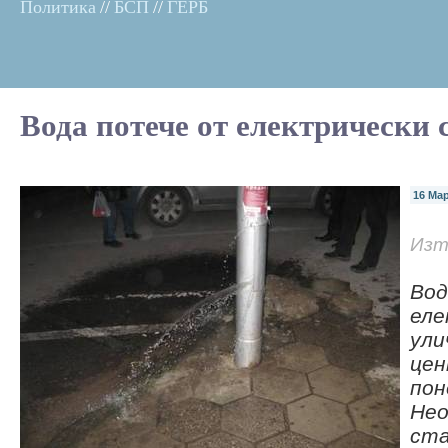
Политика
//
БСП
//
ГЕРБ
Вода потече от електрически 
16 Мар
Изт
Вод
еле
ули
цен
пон
Нео
ста