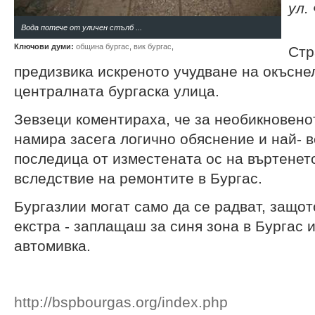
ул.
Вода потече от уличен стълб ...
Ключови думи:
община бургас
,
вик бургас
,
Стр
предизвика искреното учудване на окъсне
централната бургаска улица.
Зевзеци коментираха, че за необикновено
намира засега логично обяснение и най- в
последица от изместената ос на въртенет
вследствие на ремонтите в Бургас.
Бургазлии могат само да се радват, защот
екстра - заплащаш за синя зона в Бургас
автомивка.
http://bspbourgas.org/index.php