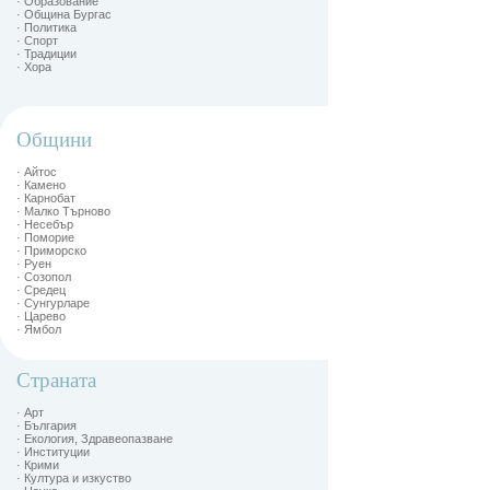
· Образование
· Община Бургас
· Политика
· Спорт
· Традиции
· Хора
Общини
· Айтос
· Камено
· Карнобат
· Малко Търново
· Несебър
· Поморие
· Приморско
· Руен
· Созопол
· Средец
· Сунгурларе
· Царево
· Ямбол
Страната
· Арт
· България
· Екология, Здравеопазване
· Институции
· Крими
· Култура и изкуство