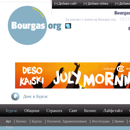
[
+
] Добави сайт
[
+
] Добави обява
[
+
] Добави
OO35
За контакт с екипа на Bourgas.org:
kak-development
Днес в Бургас
УМБА
Бургас
Общини
Страната
Свят
Бизнес
Лайфстайл
Oнла
|
|
|
|
|
|
Арт
Бизнес
Бургас
Екология, Здравеопазване
Институции
Крими
Хора