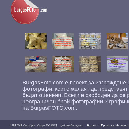
BurgasFoto.com е проект за изграждане
фотографи, които желаят да представят
бъдат оценени. Всеки е свободен да се 
неограничен брой фоtографии и графич
на BurgasFOTO.com.
1998-2018 Copyright
Смарт Уеб ООД
уеб дизайн студио
Начало
Права и собственос