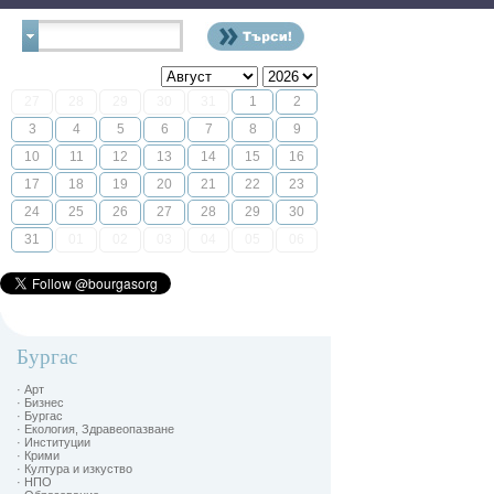
Контакти
27
28
29
30
31
1
2
3
4
5
6
7
8
9
10
11
12
13
14
15
16
17
18
19
20
21
22
23
24
25
26
27
28
29
30
31
01
02
03
04
05
06
Бургас
· Арт
· Бизнес
· Бургас
· Екология, Здравеопазване
· Институции
· Крими
· Култура и изкуство
· НПО