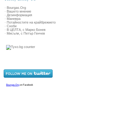
· Bourgas.Org
· Вашето мнение
· Дезинформация
· Маневра
· Потайностите на крайбрежието
· Сноби
· В ЦЕЛТА, с Марко Бонев
· Мисъли, с Петър Генчев