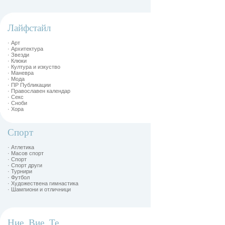
Лайфстайл
· Арт
· Архитектура
· Звезди
· Клюки
· Култура и изкуство
· Маневра
· Мода
· ПР Публикации
· Православен календар
· Секс
· Сноби
· Хора
Спорт
· Атлетика
· Масов спорт
· Спорт
· Спорт други
· Турнири
· Футбол
· Художествена гимнастика
· Шампиони и отличници
Ние, Вие, Те